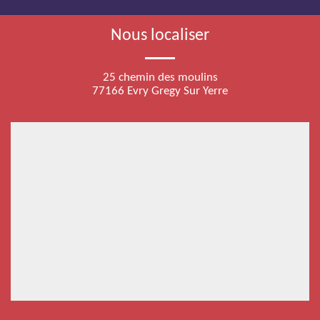
Nous localiser
25 chemin des moulins
77166 Evry Gregy Sur Yerre