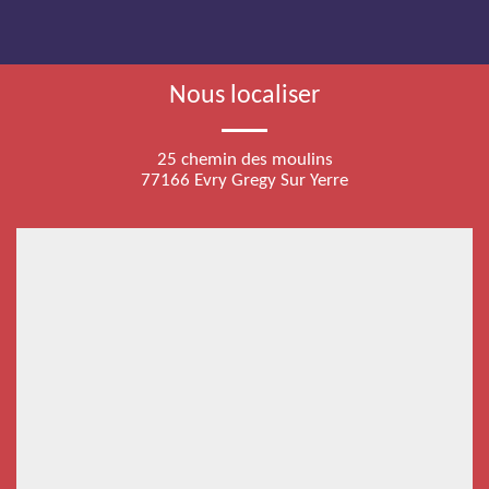
Nous localiser
25 chemin des moulins
77166 Evry Gregy Sur Yerre